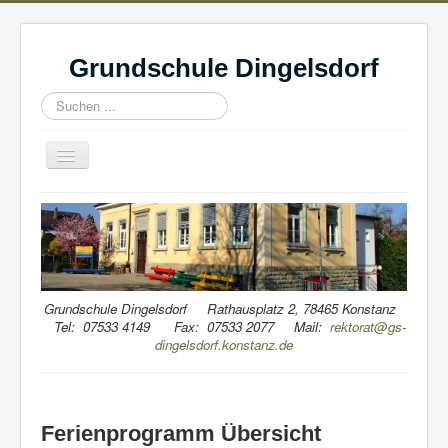
Grundschule Dingelsdorf
Suchen
...
Navigation
an/aus
Home
Wir
Schule & Leitgedanke
Schulvereine & Jugendbegleiterprogramm
Grundschule Dingelsdorf Rathausplatz 2, 78465 Konstanz
Tel: 07533 4149 Fax: 07533 2077 Mail:
rektorat@gs-
Ferien
dingelsdorf.konstanz.de
Wissenswertes
Berichte
Ferienprogramm Übersicht