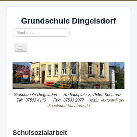
Grundschule Dingelsdorf
Suchen
...
Navigation
an/aus
Home
Wir
Schule & Leitgedanke
Schulvereine & Jugendbegleiterprogramm
Grundschule Dingelsdorf Rathausplatz 2, 78465 Konstanz
Tel: 07533 4149 Fax: 07533 2077 Mail:
rektorat@gs-
Ferien
dingelsdorf.konstanz.de
Wissenswertes
Berichte
Schulsozialarbeit