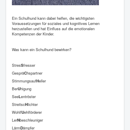
Ein Schulhund kann dabei helfen, die wichtigsten
Voraussetzungen für soziales und kognitives Lernen
herzustellen und hat Einfluss auf die emotionalen
Kompetenzen der Kinder.
Was kann ein Schulhund bewirken?
Stres
S
fresser
Gesprä
C
hspartner
Stimmungsauf
H
eller
Ber
U
higung
See
L
entröster
Streitsc
H
lichter
Wohlf
U
ehlförderer
Ler
N
beschleuniger
Lärm
D
ämpfer